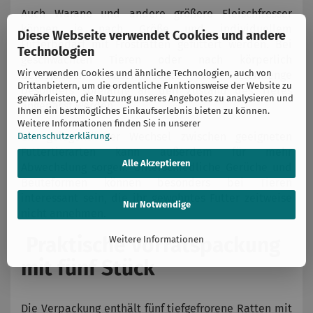
Auch Warane und andere größere Fleischfresser
können je nach Größe und individuellem
Diese Webseite verwendet Cookies und andere
Futterbedarf mit Frostratten gefüttert werden. Bei
Technologien
geschwächten Tieren oder nach körperlich
Wir verwenden Cookies und ähnliche Technologien, auch von
belastenden Phasen sollte die Futtermenge
Drittanbietern, um die ordentliche Funktionsweise der Website zu
besonders sorgfältig an den Zustand des Tieres
gewährleisten, die Nutzung unseres Angebotes zu analysieren und
angepasst werden.
Ihnen ein bestmögliches Einkaufserlebnis bieten zu können.
Weitere Informationen finden Sie in unserer
Ein gelegentlicher Wechsel zwischen geeigneten
Datenschutzerklärung
.
Futtertierarten kann außerdem für mehr
Alle Akzeptieren
Abwechslung sorgen. Unterschiedliche Gerüche und
Beuteformen können besonders bei Tieren
interessant sein, die ihr gewohntes Futter zeitweise
Nur Notwendige
nicht annehmen.
Praktische Vorratspackung
Weitere Informationen
mit fünf Stück
Die Verpackung enthält fünf tiefgefrorene Ratten mit